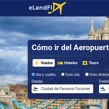
Cómo ir del Aeropuert
Vuelos
Hoteles
Tours
Ida y vuelta
Solo ida
Solo direct
Desde
Desti