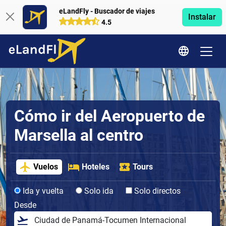
eLandFly - Buscador de viajes
Instalar
4.5
Cómo ir del Aeropuerto de
Marsella al centro
Vuelos
Hoteles
Tours
Ida y vuelta
Solo ida
Solo directos
Desde