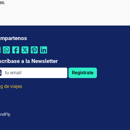
es.
mpartenos
scríbase a la Newsletter
Regístrate
g de viajes
andFly.