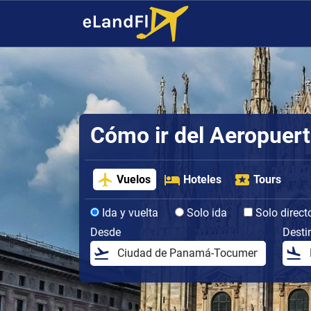
Cómo ir del Aeropuerto
Vuelos
Hoteles
Tours
Ida y vuelta
Solo ida
Solo direct
Desde
Desti