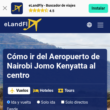
eLandFly - Buscador de viajes
Instalar
4.5
Cómo ir del Aeropuerto de
Nairobi Jomo Kenyatta al
centro
Vuelos
Hoteles
Tours
Ida y vuelta
Solo ida
Solo directos
Desde