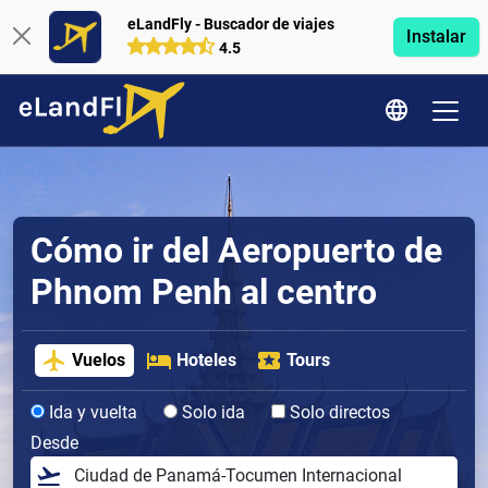
eLandFly - Buscador de viajes
Instalar
4.5
Cómo ir del Aeropuerto de
Phnom Penh al centro
Vuelos
Hoteles
Tours
Ida y vuelta
Solo ida
Solo directos
Desde