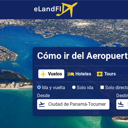
Cómo ir del Aeropuert
Vuelos
Hoteles
Tours
Ida y vuelta
Solo ida
Solo direct
Desde
Desti