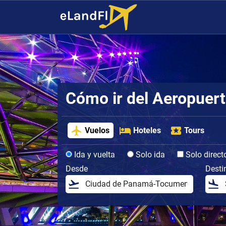
Cómo ir del Aeropuert
Vuelos
Hoteles
Tours
Ida y vuelta
Solo ida
Solo direct
Desde
Desti