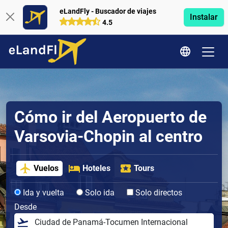
eLandFly - Buscador de viajes
Instalar
4.5
Cómo ir del Aeropuerto de
Varsovia-Chopin al centro
Vuelos
Hoteles
Tours
Ida y vuelta
Solo ida
Solo directos
Desde