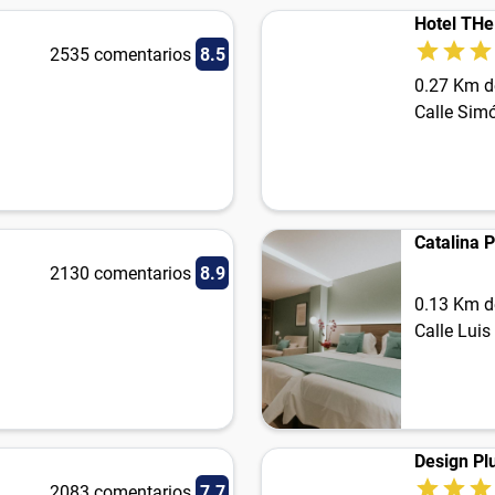
Hotel TH
2535 comentarios
8.5
0.27 Km d
Calle Simó
Catalina P
2130 comentarios
8.9
0.13 Km d
Calle Luis
Design Pl
2083 comentarios
7.7