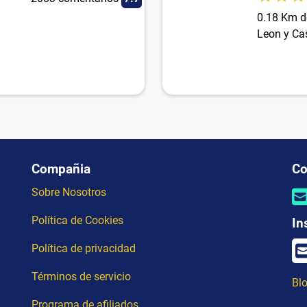
0.18 Km d
Leon y Cas
Compañia
Co
Sobre Nosotros
Política de Cookies
In
Política de privacidad
Términos de servicio
Blo
Programa de afiliados