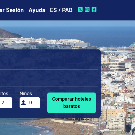
iar Sesión
Ayuda
ES / PAB
ltos
Niños
Comparar hoteles
baratos