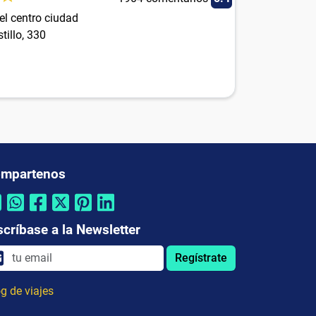
el centro ciudad
tillo, 330
mpartenos
scríbase a la Newsletter
Regístrate
g de viajes