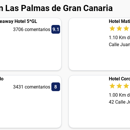
n Las Palmas de Gran Canaria
ideaway Hotel 5*GL
Hotel Mat
3706 comentarios
9.1
1.10 Km d
Calle Jua
do
Hotel Cord
3431 comentarios
8
1.00 Km d
42 Calle 