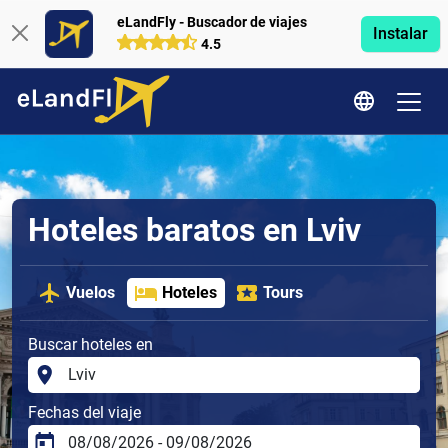
eLandFly - Buscador de viajes
Instalar
4.5
Hoteles baratos en Lviv
Vuelos
Hoteles
Tours
Buscar hoteles en
Fechas del viaje