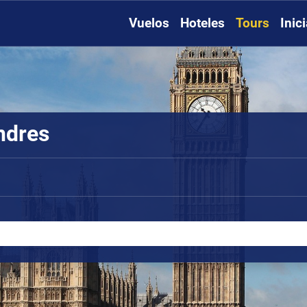
Vuelos
Hoteles
Tours
Inic
ndres