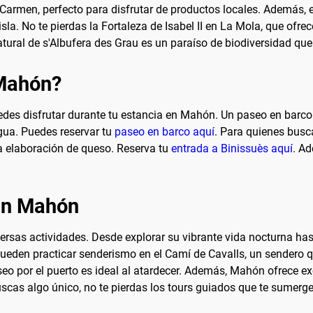
l Carmen, perfecto para disfrutar de productos locales. Además,
sla. No te pierdas la Fortaleza de Isabel II en La Mola, que ofre
tural de s'Albufera des Grau es un paraíso de biodiversidad que
 Mahón?
s disfrutar durante tu estancia en Mahón. Un paseo en barco p
agua. Puedes reservar tu
paseo en barco aquí
. Para quienes busca
a elaboración de queso. Reserva tu
entrada a Binissuès aquí
. Ad
 en Mahón
versas actividades. Desde explorar su vibrante vida nocturna ha
ueden practicar senderismo en el Camí de Cavalls, un sendero qu
seo por el puerto es ideal al atardecer. Además, Mahón ofrece e
scas algo único, no te pierdas los tours guiados que te sumergen 