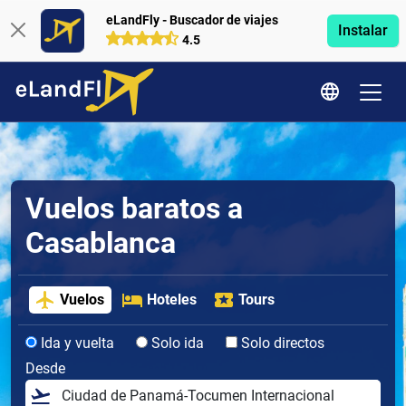
eLandFly - Buscador de viajes
Instalar
4.5
Vuelos baratos a
Casablanca
Vuelos
Hoteles
Tours
Ida y vuelta
Solo ida
Solo directos
Desde