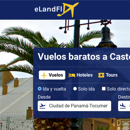
Vuelos baratos a Caste
Vuelos
Hoteles
Tours
Ida y vuelta
Solo ida
Solo direct
Desde
Desti