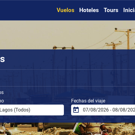
Vuelos
Hoteles
Tours
Inic
os
os
no
Fechas del viaje