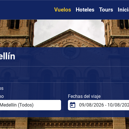
Vuelos
Hoteles
Tours
Inic
llín
os
no
Fechas del viaje