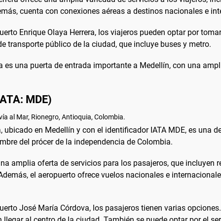
demás, cuenta con conexiones aéreas a destinos nacionales e int
puerto Enrique Olaya Herrera, los viajeros pueden optar por tomar
de transporte público de la ciudad, que incluye buses y metro.
 es una puerta de entrada importante a Medellín, con una amplia
 (IATA: MDE)
ía al Mar, Rionegro, Antioquia, Colombia.
 ubicado en Medellín y con el identificador IATA MDE, es una de 
ombre del prócer de la independencia de Colombia.
 amplia oferta de servicios para los pasajeros, que incluyen re
. Además, el aeropuerto ofrece vuelos nacionales e internaciona
opuerto José María Córdova, los pasajeros tienen varias opcion
llegar al centro de la ciudad. También se puede optar por el se