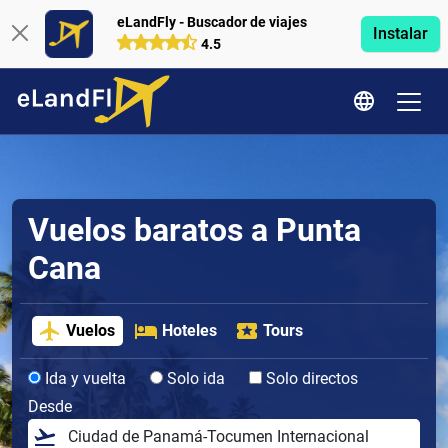
eLandFly - Buscador de viajes
Instalar
4.5
Vuelos baratos a Punta
Cana
Vuelos
Hoteles
Tours
Ida y vuelta
Solo ida
Solo directos
Desde