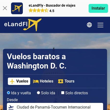
eLandFly - Buscador de viajes
Instalar
4.5
Vuelos baratos a
Washington D. C.
Vuelos
Hoteles
Tours
Ida y vuelta
Solo ida
Solo directos
Desde