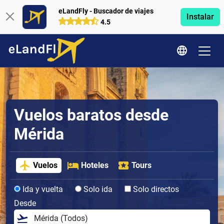
eLandFly - Buscador de viajes
Instalar
4.5
Vuelos baratos desde
Mérida
Vuelos
Hoteles
Tours
Ida y vuelta
Solo ida
Solo directos
Desde