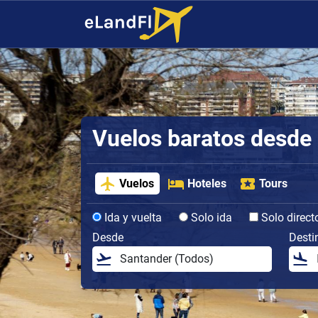
Vuelos baratos desde
Vuelos
Hoteles
Tours
Ida y vuelta
Solo ida
Solo direct
Desde
Desti