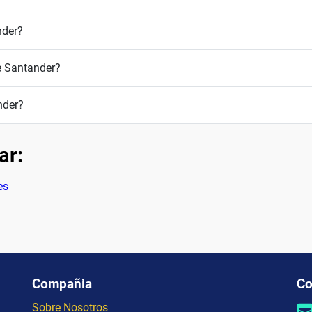
nder?
e Santander?
nder?
ar:
es
Compañia
Co
Sobre Nosotros