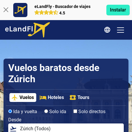
eLandFly - Buscador de viajes
Instalar
4.5
Vuelos baratos desde
Zúrich
Vuelos
Hoteles
Tours
Ida y vuelta
Solo ida
Solo directos
Desde