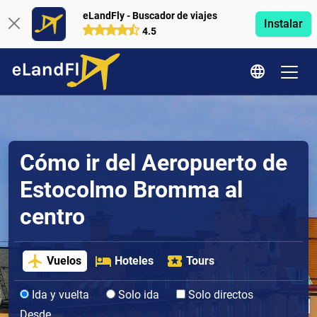
eLandFly - Buscador de viajes
Instalar
4.5
Cómo ir del Aeropuerto de
Estocolmo Bromma al
centro
Vuelos
Hoteles
Tours
Ida y vuelta
Solo ida
Solo directos
Desde