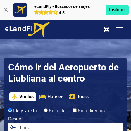
eLandFly - Buscador de viajes
Instalar
4.5
Cómo ir del Aeropuerto de
Liubliana al centro
Vuelos
Hoteles
Tours
Ida y vuelta
Solo ida
Solo directos
Desde