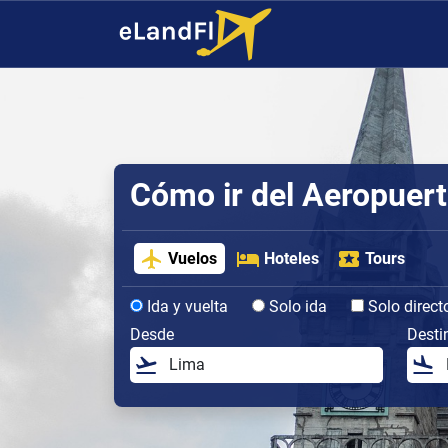
Cómo ir del Aeropuert
Vuelos
Hoteles
Tours
Ida y vuelta
Solo ida
Solo direct
Desde
Desti