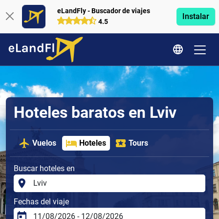
eLandFly - Buscador de viajes
Instalar
4.5
Hoteles baratos en Lviv
Vuelos
Hoteles
Tours
Buscar hoteles en
Fechas del viaje