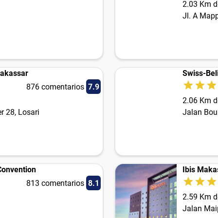
2.03 Km d
Jl. A Map
Makassar
Swiss-Be
876 comentarios
7.9
2.06 Km d
 28, Losari
Jalan Bou
Convention
Ibis Maka
813 comentarios
8.1
2.59 Km d
Jalan Mai