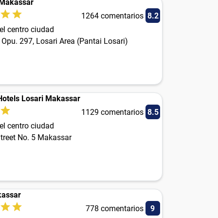
 Makassar
1264 comentarios
8.2
el centro ciudad
Opu. 297, Losari Area (Pantai Losari)
otels Losari Makassar
1129 comentarios
8.5
el centro ciudad
Street No. 5 Makassar
kassar
778 comentarios
9