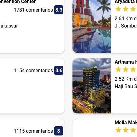
nvention Center
Aryaduta
1781 comentarios
8.3
2.64 Km d
Makassar
Jl. Somba 
Arthama H
1154 comentarios
8.6
2.52 Km d
Haji Bau 
Melia Ma
1115 comentarios
8