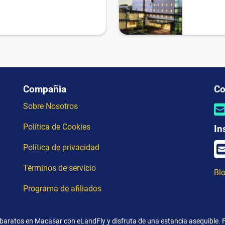
Compañia
Co
Sobre Nosotros
Política de Cookies
In
Política de privacidad
Términos de servicio
Blo
Programa de afiliados
baratos en Macasar con eLandFly y disfruta de una estancia asequible. F