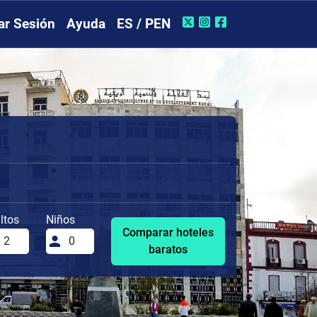
iar Sesión
Ayuda
ES / PEN
ltos
Niños
Comparar hoteles
baratos