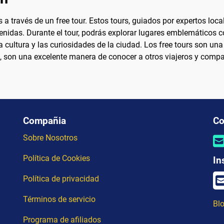
 través de un free tour. Estos tours, guiados por expertos local
enidas. Durante el tour, podrás explorar lugares emblemáticos co
 la cultura y las curiosidades de la ciudad. Los free tours son 
, son una excelente manera de conocer a otros viajeros y compa
Compañia
Co
Sobre Nosotros
Política de Cookies
In
Política de privacidad
Términos de servicio
Blo
Programa de afiliados