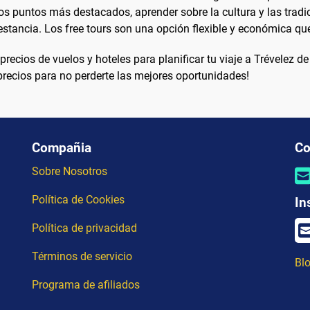
 los puntos más destacados, aprender sobre la cultura y las tra
stancia. Los free tours son una opción flexible y económica que 
ecios de vuelos y hoteles para planificar tu viaje a Trévelez 
 precios para no perderte las mejores oportunidades!
Compañia
Co
Sobre Nosotros
Política de Cookies
In
Política de privacidad
Términos de servicio
Blo
Programa de afiliados