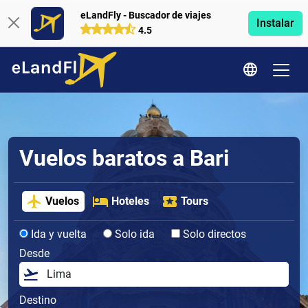
eLandFly - Buscador de viajes
Instalar
4.5
Vuelos baratos a Bari
Vuelos
Hoteles
Tours
Ida y vuelta
Solo ida
Solo directos
Desde
Destino