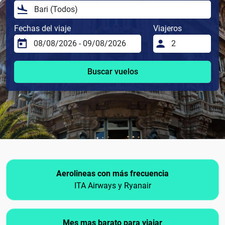
Fechas del viaje
Viajeros
Buscar vuelos
Aerolineas con más frecuencia
ITA Airways y Ryanair
Mes mas barato para viajar