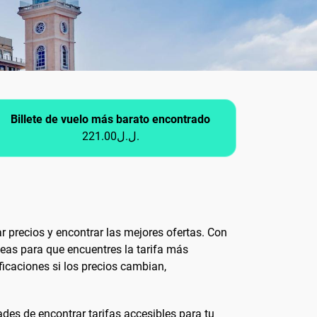
Billete de vuelo más barato encontrado
221.00ل.ل.
r precios y encontrar las mejores ofertas. Con
eas para que encuentres la tarifa más
ficaciones si los precios cambian,
es de encontrar tarifas accesibles para tu