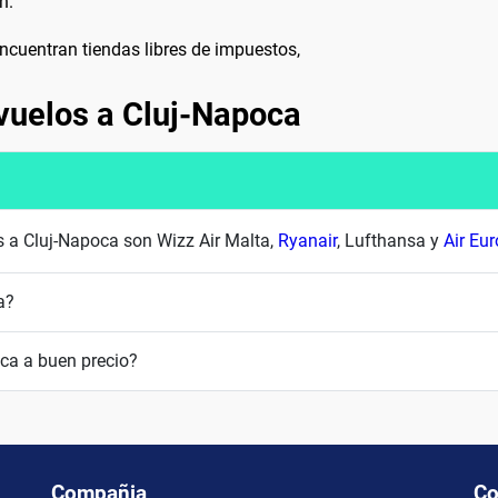
n.
encuentran tiendas libres de impuestos,
vuelos a Cluj-Napoca
s a Cluj-Napoca son Wizz Air Malta,
Ryanair
, Lufthansa y
Air Eu
a?
ca a buen precio?
Compañia
Co