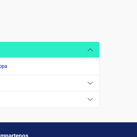
ropa
mpartenos