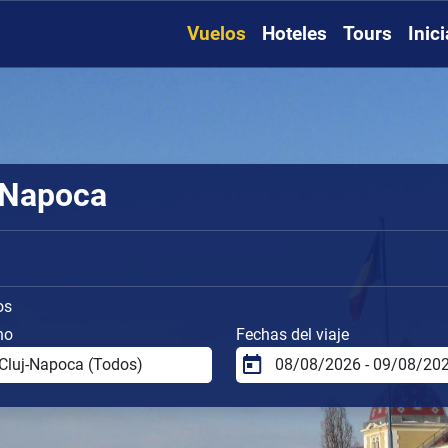
Vuelos
Hoteles
Tours
Inic
j-Napoca
os
no
Fechas del viaje