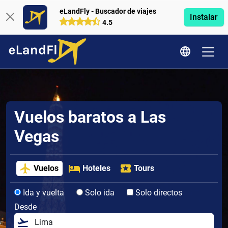
eLandFly - Buscador de viajes
Instalar
4.5
Vuelos baratos a Las
Vegas
Vuelos
Hoteles
Tours
Ida y vuelta
Solo ida
Solo directos
Desde