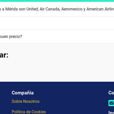
s a Mérida son United, Air Canada, Aeromexico y American Airli
buen precio?
ar:
Compañia
Co
Sobre Nosotros
Política de Cookies
In