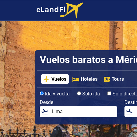
Vuelos baratos a Méri
Vuelos
Hoteles
Tours
Ida y vuelta
Solo ida
Solo direct
Desde
Desti