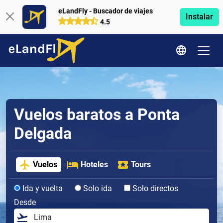
eLandFly - Buscador de viajes
Instalar
4.5
Vuelos baratos a Ponta
Delgada
Vuelos
Hoteles
Tours
Ida y vuelta
Solo ida
Solo directos
Desde