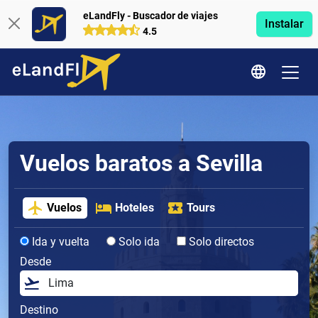
eLandFly - Buscador de viajes
Instalar
4.5
Vuelos baratos a Sevilla
Vuelos
Hoteles
Tours
Ida y vuelta
Solo ida
Solo directos
Desde
Destino