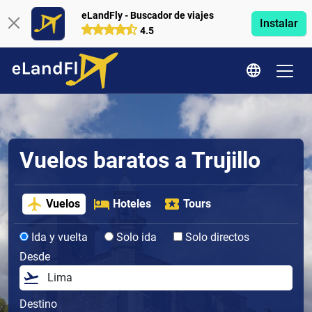
eLandFly - Buscador de viajes
Instalar
4.5
Vuelos baratos a Trujillo
Vuelos
Hoteles
Tours
Ida y vuelta
Solo ida
Solo directos
Desde
Destino