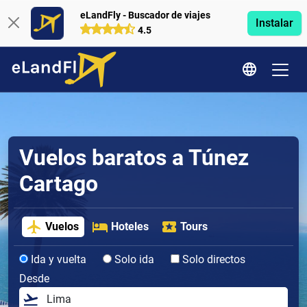
eLandFly - Buscador de viajes
Instalar
4.5
Vuelos baratos a Túnez
Cartago
Vuelos
Hoteles
Tours
Ida y vuelta
Solo ida
Solo directos
Desde