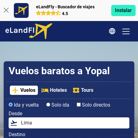
eLandFly - Buscador de viajes
Instalar
4.5
Vuelos baratos a Yopal
Vuelos
Hoteles
Tours
Ida y vuelta
Solo ida
Solo directos
Desde
Destino