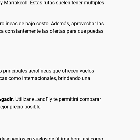
 Marrakech. Estas rutas suelen tener múltiples
erolíneas de bajo costo. Además, aprovechar las
iza constantemente las ofertas para que puedas
 principales aerolíneas que ofrecen vuelos
icas como internacionales, brindando una
Agadir
. Utilizar eLandFly te permitirá comparar
jor precio posible.
e descuentos en vuelos de última hora, así como