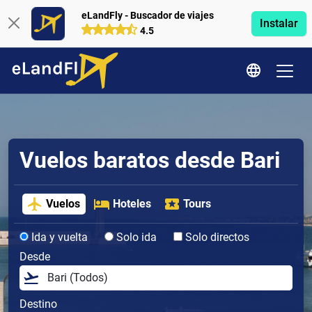
eLandFly - Buscador de viajes
Instalar
4.5
Vuelos baratos desde Bari
Vuelos
Hoteles
Tours
Ida y vuelta
Solo ida
Solo directos
Desde
Destino