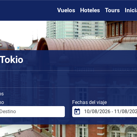
Vuelos
Hoteles
Tours
Inic
 Tokio
os
no
Fechas del viaje