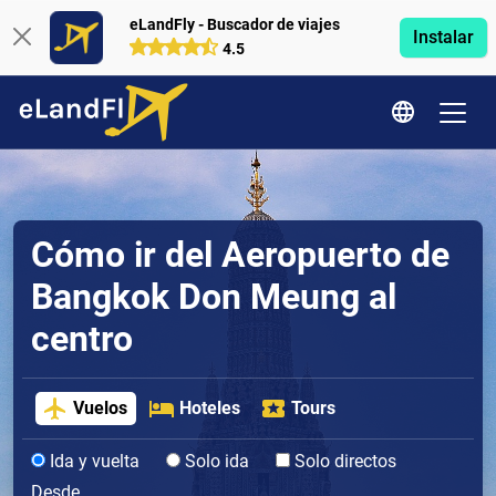
eLandFly - Buscador de viajes
Instalar
4.5
Cómo ir del Aeropuerto de
Bangkok Don Meung al
centro
Vuelos
Hoteles
Tours
Ida y vuelta
Solo ida
Solo directos
Desde