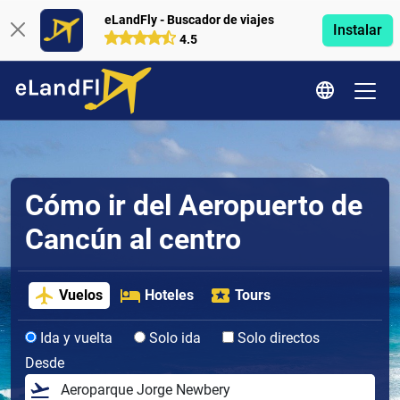
eLandFly - Buscador de viajes
Instalar
4.5
Cómo ir del Aeropuerto de
Cancún al centro
Vuelos
Hoteles
Tours
Ida y vuelta
Solo ida
Solo directos
Desde