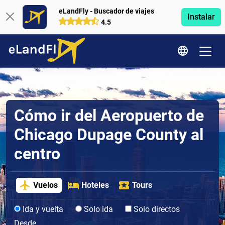
eLandFly - Buscador de viajes
Instalar
4.5
Cómo ir del Aeropuerto de
Chicago Dupage County al
centro
Vuelos
Hoteles
Tours
Ida y vuelta
Solo ida
Solo directos
Desde