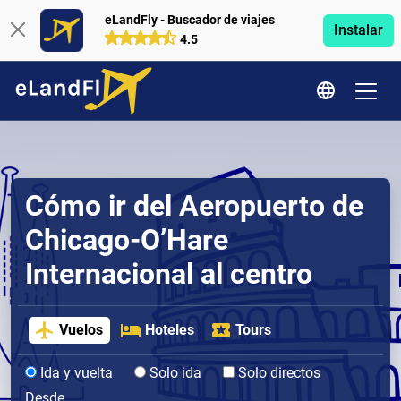
eLandFly - Buscador de viajes
Instalar
4.5
Cómo ir del Aeropuerto de
Chicago-O’Hare
Internacional al centro
Vuelos
Hoteles
Tours
Ida y vuelta
Solo ida
Solo directos
Desde