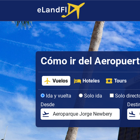
Cómo ir del Aeropuert
Vuelos
Hoteles
Tours
Ida y vuelta
Solo ida
Solo direct
Desde
Desti