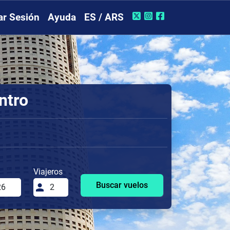
iar Sesión
Ayuda
ES / ARS
ntro
Viajeros
Buscar vuelos