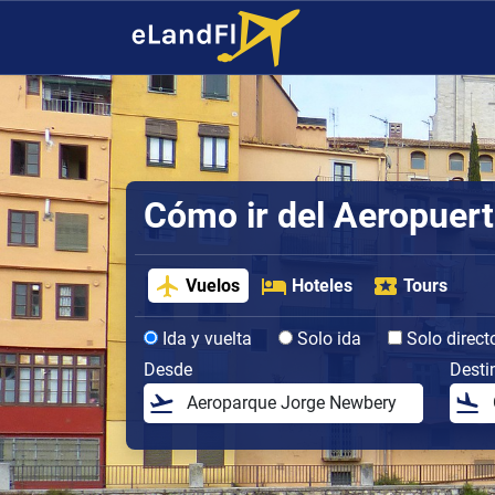
Cómo ir del Aeropuert
Vuelos
Hoteles
Tours
Ida y vuelta
Solo ida
Solo direct
Desde
Desti