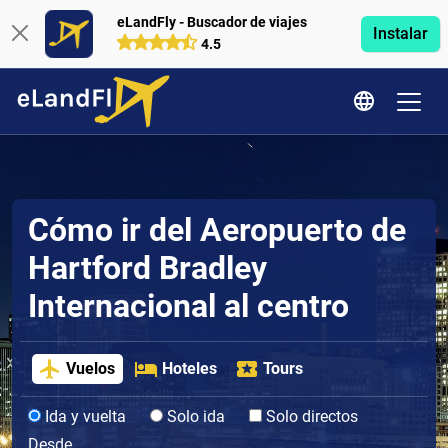
eLandFly - Buscador de viajes
Instalar
4.5
Cómo ir del Aeropuerto de
Hartford Bradley
Internacional al centro
Vuelos
Hoteles
Tours
Ida y vuelta
Solo ida
Solo directos
Desde