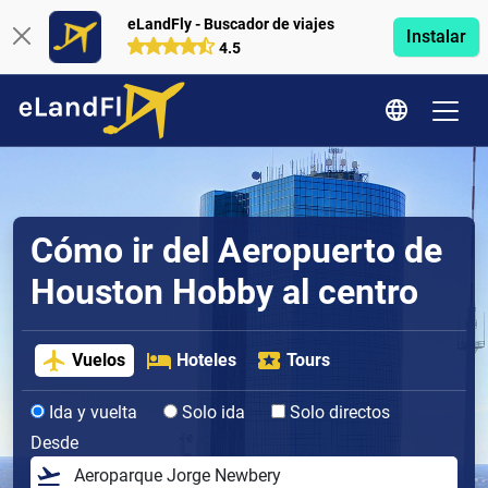
eLandFly - Buscador de viajes
Instalar
4.5
Cómo ir del Aeropuerto de
Houston Hobby al centro
Vuelos
Hoteles
Tours
Ida y vuelta
Solo ida
Solo directos
Desde