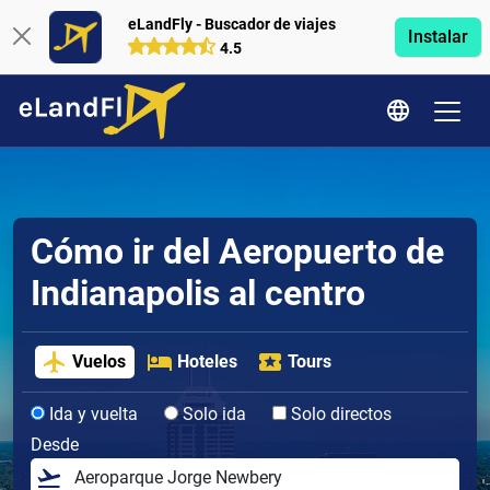
eLandFly - Buscador de viajes
Instalar
4.5
Cómo ir del Aeropuerto de
Indianapolis al centro
Vuelos
Hoteles
Tours
Ida y vuelta
Solo ida
Solo directos
Desde